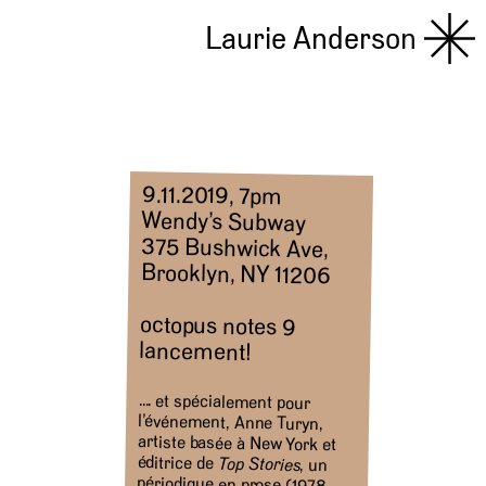
Laurie Anderson
9.11.2019, 7pm
Wendy’s Subway
375 Bushwick Ave,
Brooklyn, NY 11206
octopus notes 9
lancement!
…. et spécialement pour
l’événement, Anne Turyn,
artiste basée à New York et
éditrice de
Top Stories
, un
périodique en prose (1978-
1991, une série de chapbooks
comprenant Pati Hill,
Constance DeJong, Cookie
Mueller, Kathy Acker, Lynne
Tillman, Laurie Anderson,
Mary Kelly ) présentera des
numéros de magazines rares