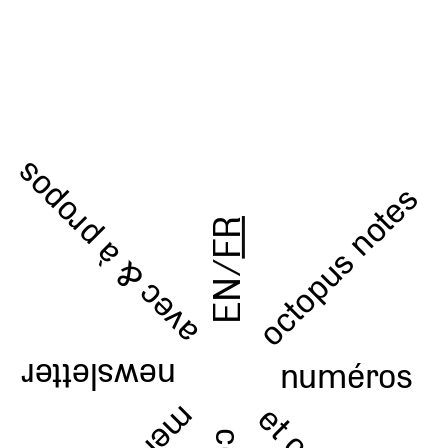
avec & à propos
octopus notes
FR
/
EN
numéros
newsletter